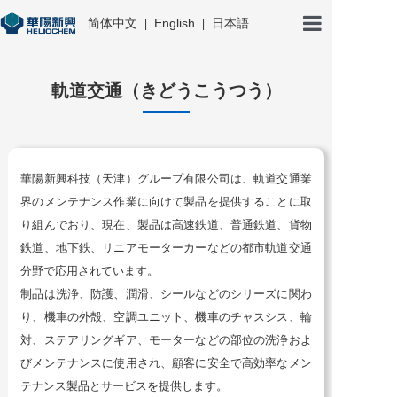
简体中文
English
日本語
|
|
ホームページ
軌道交通（きどうこうつう）
私たちについて
華陽新興科技（天津）グループ有限公司は、軌道交通業
プロダクトセンタ-
界のメンテナンス作業に向けて製品を提供することに取
り組んでおり、現在、製品は高速鉄道、普通鉄道、貨物
鉄道、地下鉄、リニアモーターカーなどの都市軌道交通
お問い合わせ
分野で応用されています。
制品は洗浄、防護、潤滑、シールなどのシリーズに関わ
り、機車の外殻、空調ユニット、機車のチャスシス、輪
対、ステアリングギア、モーターなどの部位の洗浄およ
びメンテナンスに使用され、顧客に安全で高効率なメン
テナンス製品とサービスを提供します。