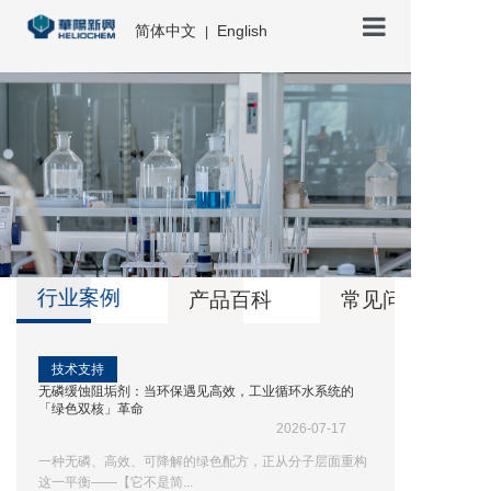
简体中文
English
|
首页
走进华阳
产品中心
行业案例
产品百科
常见问题
新闻中心
联系我们
技术支持
无磷缓蚀阻垢剂：当环保遇见高效，工业循环水系统的
「绿色双核」革命
2026-07-17
一种无磷、高效、可降解的绿色配方，正从分子层面重构
这一平衡——【它不是简...